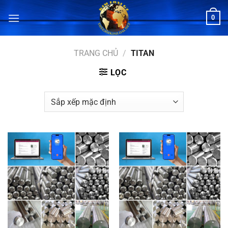
Bỏ
0
qua
nội
dung
TRANG CHỦ
/
TITAN
LỌC