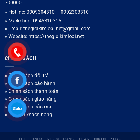
700000
» Hotline: 0909304310 – 0902303310
» Marketing: 0946310316
» Email: thegioikimloai.net@gmail.com
» Website: https://thegioikimloai.net
CHÍNH SÁCH
» Chính sách đổi trả
» Chính sách bảo hành
» Chính sách thanh toán
»
Chính sách giao hàng
»
Chính sách bảo mật
» Dịch vụ khách hàng
THÉP
INOX
NHÔM
ĐỒNG
TITAN
NIKEN
KHÁC