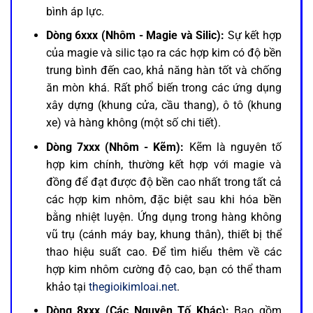
bình áp lực.
Dòng 6xxx (Nhôm - Magie và Silic):
Sự kết hợp
của magie và silic tạo ra các hợp kim có độ bền
trung bình đến cao, khả năng hàn tốt và chống
ăn mòn khá. Rất phổ biến trong các ứng dụng
xây dựng (khung cửa, cầu thang), ô tô (khung
xe) và hàng không (một số chi tiết).
Dòng 7xxx (Nhôm - Kẽm):
Kẽm là nguyên tố
hợp kim chính, thường kết hợp với magie và
đồng để đạt được độ bền cao nhất trong tất cả
các hợp kim nhôm, đặc biệt sau khi hóa bền
bằng nhiệt luyện. Ứng dụng trong hàng không
vũ trụ (cánh máy bay, khung thân), thiết bị thể
thao hiệu suất cao. Để tìm hiểu thêm về các
hợp kim nhôm cường độ cao, bạn có thể tham
khảo tại
thegioikimloai.net
.
Dòng 8xxx (Các Nguyên Tố Khác):
Bao gồm