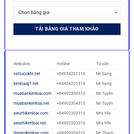
Websites
Hotline
Tư vấn
vattucokhi.net
+84934201316
Mr Sang
kimloaig7.net
+84934201316
Mr Sang
muabankimloai.com
+84902304310
Mr Tuyên
muabankimloai.net
+84902304310
Mr Tuyên
sieuthikimloai.com
+84902303310
Mrs Yến
sieuthikimloai.net
+84902303310
Mrs Yến
thegioikimloai.com
+84909304310
Mr Thạch