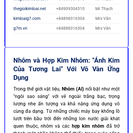
thegioikimloai.net
+84909304310
Mr Thạch
kimloaig7.com
+84898316304
Mrs Vân
g7m.vn
+84888316304
Mrs Vân
Nhôm và Hợp Kim Nhôm: "Ánh Kim
Của Tương Lai" Với Vô Vàn Ứng
Dụng
Trong thế giới vật liệu,
Nhôm (Al)
nổi bật như một
"ngôi sao sáng" với vẻ ngoài trắng bạc, trọng
lượng nhẹ ấn tượng và khả năng ứng dụng vô
cùng đa dạng. Từ những chiếc máy bay khổng lồ
lướt trên bầu trời đến những lon nước giải khát
quen thuộc, nhôm và các
hợp kim nhôm
đã trở