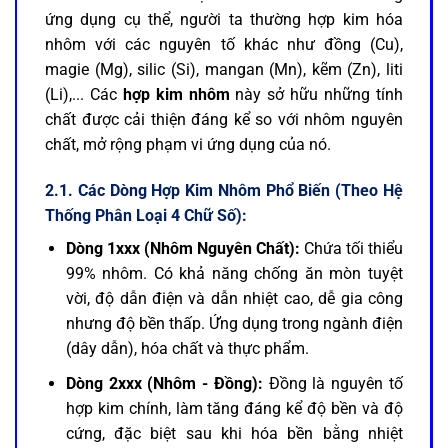
ứng dụng cụ thể, người ta thường hợp kim hóa
nhôm với các nguyên tố khác như đồng (Cu),
magie (Mg), silic (Si), mangan (Mn), kẽm (Zn), liti
(Li),... Các
hợp kim nhôm
này sở hữu những tính
chất được cải thiện đáng kể so với nhôm nguyên
chất, mở rộng phạm vi ứng dụng của nó.
2.1. Các Dòng Hợp Kim Nhôm Phổ Biến (Theo Hệ
Thống Phân Loại 4 Chữ Số):
Dòng 1xxx (Nhôm Nguyên Chất):
Chứa tối thiểu
99% nhôm. Có khả năng chống ăn mòn tuyệt
vời, độ dẫn điện và dẫn nhiệt cao, dễ gia công
nhưng độ bền thấp. Ứng dụng trong ngành điện
(dây dẫn), hóa chất và thực phẩm.
Dòng 2xxx (Nhôm - Đồng):
Đồng là nguyên tố
hợp kim chính, làm tăng đáng kể độ bền và độ
cứng, đặc biệt sau khi hóa bền bằng nhiệt