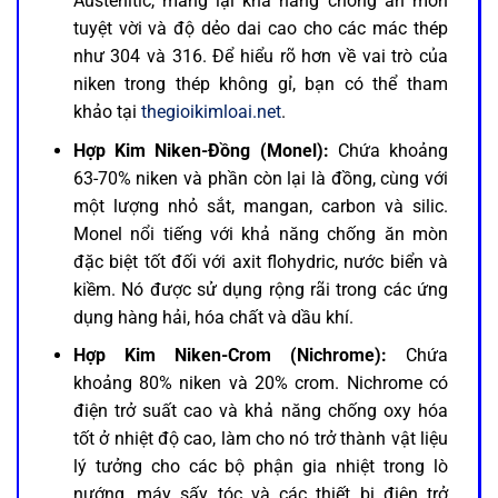
Austenitic, mang lại khả năng chống ăn mòn
tuyệt vời và độ dẻo dai cao cho các mác thép
như 304 và 316. Để hiểu rõ hơn về vai trò của
niken trong thép không gỉ, bạn có thể tham
khảo tại
thegioikimloai.net
.
Hợp Kim Niken-Đồng (Monel):
Chứa khoảng
63-70% niken và phần còn lại là đồng, cùng với
một lượng nhỏ sắt, mangan, carbon và silic.
Monel nổi tiếng với khả năng chống ăn mòn
đặc biệt tốt đối với axit flohydric, nước biển và
kiềm. Nó được sử dụng rộng rãi trong các ứng
dụng hàng hải, hóa chất và dầu khí.
Hợp Kim Niken-Crom (Nichrome):
Chứa
khoảng 80% niken và 20% crom. Nichrome có
điện trở suất cao và khả năng chống oxy hóa
tốt ở nhiệt độ cao, làm cho nó trở thành vật liệu
lý tưởng cho các bộ phận gia nhiệt trong lò
nướng, máy sấy tóc và các thiết bị điện trở