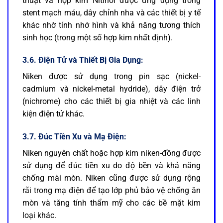
thuật và hợp kim Nitinol được ứng dụng trong
stent mạch máu, dây chỉnh nha và các thiết bị y tế
khác nhờ tính nhớ hình và khả năng tương thích
sinh học (trong một số hợp kim nhất định).
3.6. Điện Tử và Thiết Bị Gia Dụng:
Niken được sử dụng trong pin sạc (nickel-
cadmium và nickel-metal hydride), dây điện trở
(nichrome) cho các thiết bị gia nhiệt và các linh
kiện điện tử khác.
3.7. Đúc Tiền Xu và Mạ Điện:
Niken nguyên chất hoặc hợp kim niken-đồng được
sử dụng để đúc tiền xu do độ bền và khả năng
chống mài mòn. Niken cũng được sử dụng rộng
rãi trong mạ điện để tạo lớp phủ bảo vệ chống ăn
mòn và tăng tính thẩm mỹ cho các bề mặt kim
loại khác.