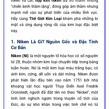
niken và các
hợp kim niken
đã trở thành những
"chiến binh thầm lặng", đóng góp âm thầm nhưng
mạnh mẽ vào sự phát triển của nhiều lĩnh vực.
Hãy cùng
Thế Giới Kim Loại
khám phá những bí
mật và ứng dụng rộng rãi của kim loại đặc biệt
này.
1. Niken Là Gì? Nguồn Gốc và Đặc Tính
Cơ Bản
Niken (Ni)
là một nguyên tố hóa học có số nguyên
tử 28, thuộc nhóm kim loại chuyển tiếp trong bảng
tuần hoàn. Nó là một kim loại màu trắng bạc, có
ánh kim, cứng, dễ uốn và dát mỏng. Niken được
phát hiện lần đầu tiên vào năm 1751 bởi nhà
khoáng vật học người Thụy Điển Axel Fredrik
Cronstedt, người đã đặt tên nó theo "Nickel", một
tinh linh nghịch ngợm trong truyện cổ tích của
Đức, do sự khó khăn trong việc tinh chế nó từ