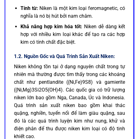
Tính từ:
Niken là một kim loại feromagnetic, có
nghĩa là nó bị hút bởi nam châm.
Khả năng hợp kim hóa tốt:
Niken dễ dàng kết
hợp với nhiều kim loại khác để tạo ra các hợp
kim có tính chất đặc biệt.
1.2. Nguồn Gốc và Quá Trình Sản Xuất Niken:
Niken không tồn tại ở dạng nguyên chất trong tự
nhiên mà thường được tìm thấy trong các khoáng
chất như pentlandite ((Ni,Fe)9S8) và garnierite
((Ni,Mg)3Si2O5(OH)4). Các quốc gia có trữ lượng
niken lớn bao gồm Nga, Canada, Úc và Indonesia.
Quá trình sản xuất niken bao gồm khai thác
quặng, nghiền, tuyển nổi để làm giàu quặng, sau
đó là các quá trình luyện kim như nung, khử và
điện phân để thu được niken kim loại có độ tinh
khiết cao.