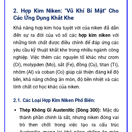
2. Hợp Kim Niken: "Vũ Khí Bí Mật" Cho
Các Ứng Dụng Khắt Khe
Khả năng hợp kim hóa tuyệt vời của niken đã dẫn
đến sự ra đời của vô số các
hợp kim niken
với
những tính chất được điều chỉnh để đáp ứng các
yêu cầu kỹ thuật khắt khe trong nhiều ngành công
nghiệp. Việc thêm các nguyên tố khác như crom
(Cr), molypden (Mo), sắt (Fe), đồng (Cu), titan (Ti),
nhôm (Al) và coban (Co) giúp cải thiện đáng kể độ
bền, khả năng chống ăn mòn, độ bền nhiệt và các
tính chất cơ học khác của niken.
2.1. Các Loại Hợp Kim Niken Phổ Biến:
Thép Không Gỉ Austenitic (Dòng 300):
Mặc dù
thành phần chính là sắt, nhưng niken đóng vai
trò then chốt trong việc tạo ra cấu trúc