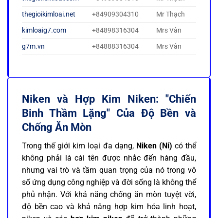
thegioikimloai.net
+84909304310
Mr Thạch
kimloaig7.com
+84898316304
Mrs Vân
g7m.vn
+84888316304
Mrs Vân
Niken và Hợp Kim Niken: "Chiến
Binh Thầm Lặng" Của Độ Bền và
Chống Ăn Mòn
Trong thế giới kim loại đa dạng,
Niken (Ni)
có thể
không phải là cái tên được nhắc đến hàng đầu,
nhưng vai trò và tầm quan trọng của nó trong vô
số ứng dụng công nghiệp và đời sống là không thể
phủ nhận. Với khả năng chống ăn mòn tuyệt vời,
độ bền cao và khả năng hợp kim hóa linh hoạt,