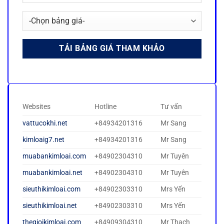
Websites
Hotline
Tư vấn
vattucokhi.net
+84934201316
Mr Sang
kimloaig7.net
+84934201316
Mr Sang
muabankimloai.com
+84902304310
Mr Tuyên
muabankimloai.net
+84902304310
Mr Tuyên
sieuthikimloai.com
+84902303310
Mrs Yến
sieuthikimloai.net
+84902303310
Mrs Yến
thegioikimloai.com
+84909304310
Mr Thạch