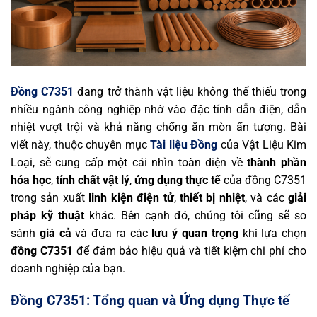
Đồng C7351
đang trở thành vật liệu không thể thiếu trong
nhiều ngành công nghiệp nhờ vào đặc tính dẫn điện, dẫn
nhiệt vượt trội và khả năng chống ăn mòn ấn tượng. Bài
viết này, thuộc chuyên mục
Tài liệu Đồng
của Vật Liệu Kim
Loại, sẽ cung cấp một cái nhìn toàn diện về
thành phần
hóa học
,
tính chất vật lý
,
ứng dụng thực tế
của đồng C7351
trong sản xuất
linh kiện điện tử
,
thiết bị nhiệt
, và các
giải
pháp kỹ thuật
khác. Bên cạnh đó, chúng tôi cũng sẽ so
sánh
giá cả
và đưa ra các
lưu ý quan trọng
khi lựa chọn
đồng C7351
để đảm bảo hiệu quả và tiết kiệm chi phí cho
doanh nghiệp của bạn.
Đồng C7351: Tổng quan và Ứng dụng Thực tế