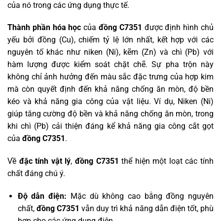
của nó trong các ứng dụng thực tế.
Thành phần hóa học
của
đồng C7351
được định hình chủ
yếu bởi đồng (Cu), chiếm tỷ lệ lớn nhất, kết hợp với các
nguyên tố khác như niken (Ni), kẽm (Zn) và chì (Pb) với
hàm lượng được kiểm soát chặt chẽ. Sự pha trộn này
không chỉ ảnh hưởng đến màu sắc đặc trưng của hợp kim
mà còn quyết định đến khả năng chống ăn mòn, độ bền
kéo và khả năng gia công của vật liệu. Ví dụ, Niken (Ni)
giúp tăng cường độ bền và khả năng chống ăn mòn, trong
khi chì (Pb) cải thiện đáng kể khả năng gia công cắt gọt
của
đồng C7351
.
Về
đặc tính vật lý
,
đồng C7351
thể hiện một loạt các tính
chất đáng chú ý.
Độ dẫn điện:
Mặc dù không cao bằng đồng nguyên
chất,
đồng C7351
vẫn duy trì khả năng dẫn điện tốt, phù
hợp cho các ứng dụng điện.