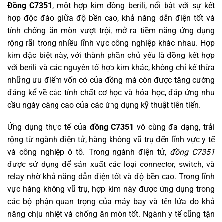
Đồng C7351
, một hợp kim đồng berili, nổi bật với sự kết
hợp độc đáo giữa độ bền cao, khả năng dẫn điện tốt và
tính chống ăn mòn vượt trội, mở ra tiềm năng ứng dụng
rộng rãi trong nhiều lĩnh vực công nghiệp khác nhau. Hợp
kim đặc biệt này, với thành phần chủ yếu là đồng kết hợp
với berili và các nguyên tố hợp kim khác, không chỉ kế thừa
những ưu điểm vốn có của đồng mà còn được tăng cường
đáng kể về các tính chất cơ học và hóa học, đáp ứng nhu
cầu ngày càng cao của các ứng dụng kỹ thuật tiên tiến.
Ứng dụng thực tế của
đồng C7351
vô cùng đa dạng, trải
rộng từ ngành điện tử, hàng không vũ trụ đến lĩnh vực y tế
và công nghiệp ô tô. Trong ngành điện tử,
đồng C7351
được sử dụng để sản xuất các loại connector, switch, và
relay nhờ khả năng dẫn điện tốt và độ bền cao. Trong lĩnh
vực hàng không vũ trụ, hợp kim này được ứng dụng trong
các bộ phận quan trọng của máy bay và tên lửa do khả
năng chịu nhiệt và chống ăn mòn tốt. Ngành y tế cũng tận