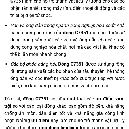
C7351
làm cho nó trở thành vật liệu lý tưởng cho các bộ
phận tản nhiệt trong máy tính, điện thoại di động và các
thiết bị điện tử khác.
Van và ống dẫn trong ngành công nghiệp hóa chất:
Khả
năng chống ăn mòn của
đồng C7351
giúp nó được sử
dụng trong sản xuất các van và ống dẫn cho các ứng
dụng công nghiệp hóa chất, nơi mà các vật liệu khác có
thể bị ăn mòn nhanh chóng.
Các bộ phận hàng hải:
Đồng C7351
được sử dụng rộng
rãi trong sản xuất các bộ phận của tàu thuyền, hệ thống
ống dẫn và các thiết bị khác tiếp xúc trực tiếp với nước
biển, nhờ khả năng chống ăn mòn và độ bền cao.
Tóm lại,
đồng C7351
sở hữu một loạt các
ưu điểm vượt
trội
so với các loại đồng khác, bao gồm độ bền, khả năng
chống ăn mòn, dẫn điện tốt và khả năng gia công linh
hoạt. Những
ưu điểm
này làm cho nó trở thành vật liệu lý
tưởng cho nhiều
ứng dụng tiêu biểu
trong các ngành công