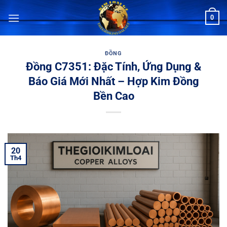
Bỏ
0
qua
nội
dung
ĐỒNG
Đồng C7351: Đặc Tính, Ứng Dụng &
Báo Giá Mới Nhất – Hợp Kim Đồng
Bền Cao
20
Th4